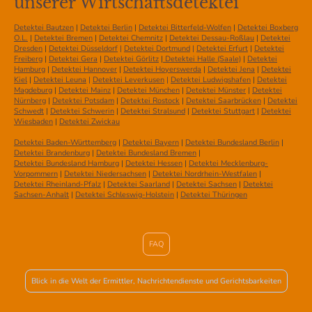
unserer Wirtschaftsdetektei
Detektei Bautzen
|
Detektei Berlin
|
Detektei Bitterfeld-Wolfen
|
Detektei Boxberg
O.L.
|
Detektei Bremen
|
Detektei Chemnitz
|
Detektei Dessau-Roßlau
|
Detektei
Dresden
|
Detektei Düsseldorf
|
Detektei Dortmund
|
Detektei Erfurt
|
Detektei
Freiberg
|
Detektei Gera
|
Detektei Görlitz
|
Detektei Halle (Saale)
|
Detektei
Hamburg
|
Detektei Hannover
|
Detektei Hoyerswerda
|
Detektei Jena
|
Detektei
Kiel
|
Detektei Leuna
|
Detektei Leverkusen
|
Detektei Ludwigshafen
|
Detektei
Magdeburg
|
Detektei Mainz
|
Detektei München
|
Detektei Münster
|
Detektei
Nürnberg
|
Detektei Potsdam
|
Detektei Rostock
|
Detektei Saarbrücken
|
Detektei
Schwedt
|
Detektei Schwerin
|
Detektei Stralsund
|
Detektei Stuttgart
|
Detektei
Wiesbaden
|
Detektei Zwickau
Detektei Baden-Württemberg
|
Detektei Bayern
|
Detektei Bundesland Berlin
|
Detektei Brandenburg
|
Detektei Bundesland Bremen
|
Detektei Bundesland Hamburg
|
Detektei Hessen
|
Detektei Mecklenburg-
Vorpommern
|
Detektei Niedersachsen
|
Detektei Nordrhein-Westfalen
|
Detektei Rheinland-Pfalz
|
Detektei Saarland
|
Detektei Sachsen
|
Detektei
Sachsen-Anhalt
|
Detektei Schleswig-Holstein
|
Detektei Thüringen
FAQ
Blick in die Welt der Ermittler, Nachrichtendienste und Gerichtsbarkeiten