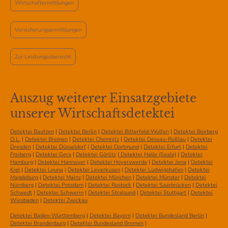
Wirtschaftermittlungen
Versicherungsermittlungen
Zur Leistungsübersicht
Auszug weiterer Einsatzgebiete
unserer Wirtschaftsdetektei
Detektei Bautzen
|
Detektei Berlin
|
Detektei Bitterfeld-Wolfen
|
Detektei Boxberg
O.L.
|
Detektei Bremen
|
Detektei Chemnitz
|
Detektei Dessau-Roßlau
|
Detektei
Dresden
|
Detektei Düsseldorf
|
Detektei Dortmund
|
Detektei Erfurt
|
Detektei
Freiberg
|
Detektei Gera
|
Detektei Görlitz
|
Detektei Halle (Saale)
|
Detektei
Hamburg
|
Detektei Hannover
|
Detektei Hoyerswerda
|
Detektei Jena
|
Detektei
Kiel
|
Detektei Leuna
|
Detektei Leverkusen
|
Detektei Ludwigshafen
|
Detektei
Magdeburg
|
Detektei Mainz
|
Detektei München
|
Detektei Münster
|
Detektei
Nürnberg
|
Detektei Potsdam
|
Detektei Rostock
|
Detektei Saarbrücken
|
Detektei
Schwedt
|
Detektei Schwerin
|
Detektei Stralsund
|
Detektei Stuttgart
|
Detektei
Wiesbaden
|
Detektei Zwickau
Detektei Baden-Württemberg
|
Detektei Bayern
|
Detektei Bundesland Berlin
|
Detektei Brandenburg
|
Detektei Bundesland Bremen
|