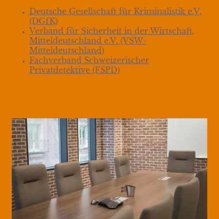
Deutsche Gesellschaft für Kriminalistik e.V.
(DGfK)
Verband für Sicherheit in der Wirtschaft,
Mitteldeutschland e.V.
(VSW-
Mitteldeutschland)
Fachverband Schweizerischer
Privatdetektive (FSPD)