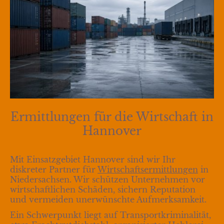
Ermittlungen für die Wirtschaft in
Hannover
Mit Einsatzgebiet Hannover sind wir Ihr
diskreter Partner für
Wirtschaftsermittlungen
in
Niedersachsen. Wir schützen Unternehmen vor
wirtschaftlichen Schäden, sichern Reputation
und vermeiden unerwünschte Aufmerksamkeit.
Ein Schwerpunkt liegt auf Transportkriminalität,