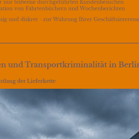
er nur teilweise durchgeführten Kundenbesuchen
lation von Fahrtenbüchern und Wochenberichten
ig und diskret - zur Wahrung Ihrer Geschäftsinteress
n und Transportkriminalität in Berli
ntlang der Lieferkette