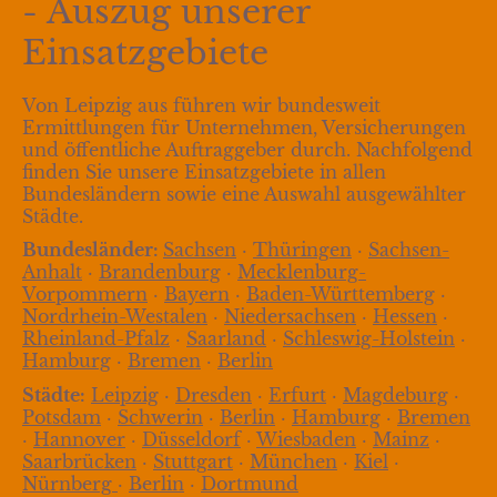
- Auszug unserer
Einsatzgebiete
Von Leipzig aus führen wir bundesweit
Ermittlungen für Unternehmen, Versicherungen
und öffentliche Auftraggeber durch. Nachfolgend
finden Sie unsere Einsatzgebiete in allen
Bundesländern sowie eine Auswahl ausgewählter
Städte.
Bundesländer:
Sachsen
·
Thüringen
·
Sachsen-
Anhalt
·
Brandenburg
·
Mecklenburg-
Vorpommern
·
Bayern
·
Baden-Württemberg
·
Nordrhein-Westalen
·
Niedersachsen
·
Hessen
·
Rheinland-Pfalz
·
Saarland
·
Schleswig-Holstein
·
Hamburg
·
Bremen
·
Berlin
Städte:
Leipzig
·
Dresden
·
Erfurt
·
Magdeburg
·
Potsdam
·
Schwerin
·
Berlin
·
Hamburg
·
Bremen
·
Hannover
·
Düsseldorf
·
Wiesbaden
·
Mainz
·
Saarbrücken
·
Stuttgart
·
München
·
Kiel
·
Nürnberg
·
Berlin
·
Dortmund