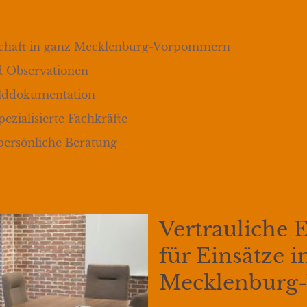
itschaft in ganz Mecklenburg-Vorpommern
d Observationen
ilddokumentation
ezialisierte Fachkräfte
persönliche Beratung
Vertrauliche 
für Einsätze i
Mecklenbur