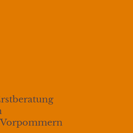
Erstberatung
n
g-Vorpommern