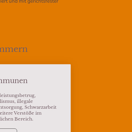
ert und mit gerichtsfester
ommern
mmunen
leistungsbetrug,
ismus, illegale
ntsorgung, Schwarzarbeit
eitere Verstöße im
lichen Bereich.