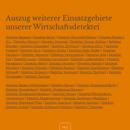
Auszug weiterer Einsatzgebiete
unserer Wirtschaftsdetektei
Detektei Bautzen
|
Detektei Berlin
|
Detektei Bitterfeld-Wolfen
|
Detektei Boxberg
O.L.
|
Detektei Bremen
|
Detektei Chemnitz
|
Detektei Dessau-Roßlau
|
Detektei
Dresden
|
Detektei Düsseldorf
|
Detektei Dortmund
|
Detektei Erfurt
|
Detektei
Freiberg
|
Detektei Gera
|
Detektei Görlitz
|
Detektei Halle (Saale)
|
Detektei
Hamburg
|
Detektei Hannover
|
Detektei Hoyerswerda
|
Detektei Jena
|
Detektei
Kiel
|
Detektei Leuna
|
Detektei Leverkusen
|
Detektei Ludwigshafen
|
Detektei
Magdeburg
|
Detektei Mainz
|
Detektei München
|
Detektei Münster
|
Detektei
Nürnberg
|
Detektei Potsdam
|
Detektei Rostock
|
Detektei Saarbrücken
|
Detektei
Schwedt
|
Detektei Schwerin
|
Detektei Stralsund
|
Detektei Stuttgart
|
Detektei
Wiesbaden
|
Detektei Zwickau
Detektei Baden-Württemberg
|
Detektei Bayern
|
Detektei Bundesland Berlin
|
Detektei Brandenburg
|
Detektei Bundesland Bremen
|
Detektei Bundesland Hamburg
|
Detektei Hessen
|
Detektei Mecklenburg-
Vorpommern
|
Detektei Niedersachsen
|
Detektei Nordrhein-Westfalen
|
Detektei Rheinland-Pfalz
|
Detektei Saarland
|
Detektei Sachsen
|
Detektei
Sachsen-Anhalt
|
Detektei Schleswig-Holstein
|
Detektei Thüringen
FAQ